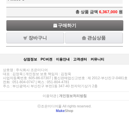
총 상품 금액
6,367,000
원
구매하기
장바구니
관심상품
상점정보
PC버젼
이용안내
고객센터
커뮤니티
상호명 : 주식회사 조은미디어
대표 : 김정욱 | 개인정보 보호 책임자 : 김정욱
사업자등록번호 :605-86-07307 | 통신판매업신고번호 : 제 2012-부산진구-0481호
전화 : 051-804-0747 | 팩스 : 051-804-4781
주소 : 부산광역시 부산진구 부전1동 347-40 전자악기상가 2충
이용약관
|
개인정보처리방침
ⓒ조은미디어몰 All rights reserved.
Make
Shop