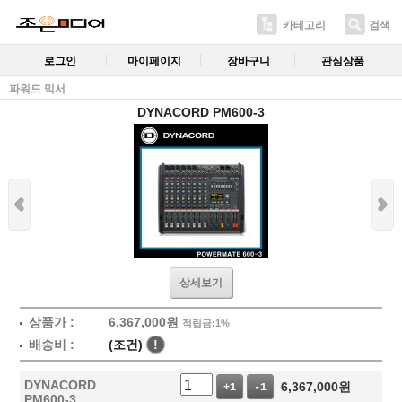
카테고리
검색
로그인
마이페이지
장바구니
관심상품
파워드 믹서
DYNACORD PM600-3
상세보기
상품가 :
6,367,000
원
적립금:1%
배송비 :
(조건)
!
DYNACORD
6,367,000
원
+1
-1
PM600-3