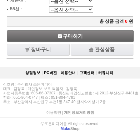
캐논선 :
55선 :
총 상품 금액
0
원
구매하기
장바구니
관심상품
상점정보
PC버젼
이용안내
고객센터
커뮤니티
상호명 : 주식회사 조은미디어
대표 : 김정욱 | 개인정보 보호 책임자 : 김정욱
사업자등록번호 :605-86-07307 | 통신판매업신고번호 : 제 2012-부산진구-0481호
전화 : 051-804-0747 | 팩스 : 051-804-4781
주소 : 부산광역시 부산진구 부전1동 347-40 전자악기상가 2충
이용약관
|
개인정보처리방침
ⓒ조은미디어몰 All rights reserved.
Make
Shop