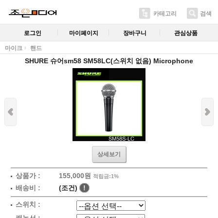
카테고리
검색
로그인
마이페이지
장바구니
관심상품
마이크
핸드
SHURE 슈어sm58 SM58LC(스위치 없음) Microphone
상세보기
상품가 :
155,000원
적립금:1%
배송비 :
(조건)
!
스위치 :