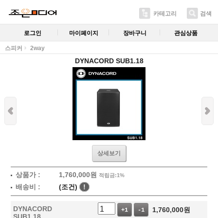
카테고리
검색
로그인
마이페이지
장바구니
관심상품
스피커
2way
DYNACORD SUB1.18
상세보기
상품가 :
1,760,000
원
적립금:1%
배송비 :
(조건)
!
DYNACORD
1,760,000
원
+1
-1
SUB1.18