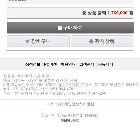
총 상품 금액
1,760,000
원
구매하기
장바구니
관심상품
상점정보
PC버젼
이용안내
고객센터
커뮤니티
상호명 : 주식회사 조은미디어
대표 : 김정욱 | 개인정보 보호 책임자 : 김정욱
사업자등록번호 :605-86-07307 | 통신판매업신고번호 : 제 2012-부산진구-0481호
전화 : 051-804-0747 | 팩스 : 051-804-4781
주소 : 부산광역시 부산진구 부전1동 347-40 전자악기상가 2충
이용약관
|
개인정보처리방침
ⓒ조은미디어몰 All rights reserved.
Make
Shop